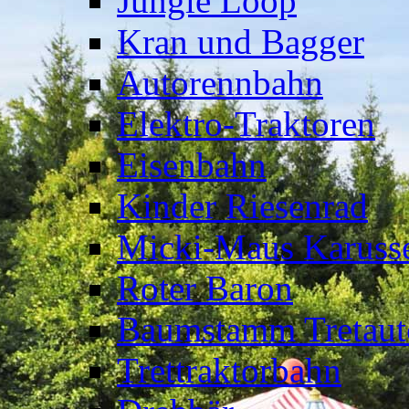
Jungle Loop
Kran und Bagger
Autorennbahn
Elektro-Traktoren
Eisenbahn
Kinder Riesenrad
Micki-Maus Karusse
Roter Baron
Baumstamm Tretaut
Trettraktorbahn