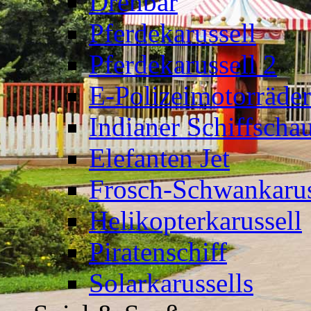
Drehbär
Pferdekarussell
Pferdekarussell 2
E-Polizeimotorräder
Indianer Schiffscha
Elefanten Jet
Frosch-Schwankarus
Helikopterkarussell
Piratenschiff
Solarkarussells