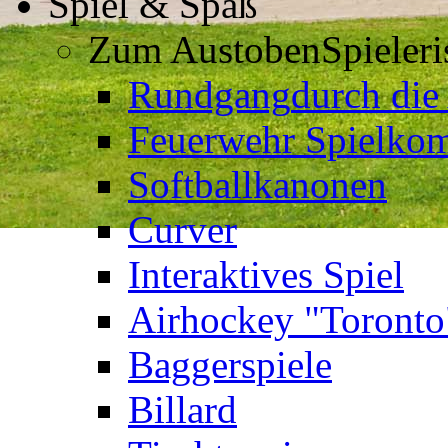
Spiel & Spaß
Zum Austoben
Spieler
Rundgang
durch die
Feuerwehr Spielkom
Softballkanonen
Curver
Interaktives Spiel
Airhockey "Toronto
Baggerspiele
Billard