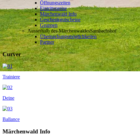
Öffnungszeiten
Eintrittspreise
Märchenwald Info
Geschenkgutscheine
Gruppen
Ausserhalb des Märchenwaldes
Sambachshof
Übernachungsmöglichkeiten
Partner
Curver
Trainiere
Deine
Ballance
Märchenwald Info