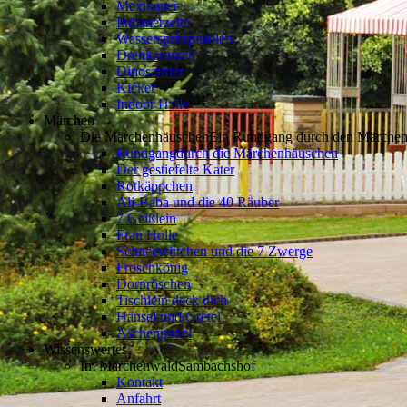
Mexikaner
Indianerzelte
Wasserspritzpistolen
Drehkarussell
Dinosaurier
Kicker
Indoor Halle
Märchen
Die Märchenhäuschen
Ein Rundgang durch den Märche
Rundgang
durch die Märchenhäuschen
Der gestiefelte Kater
Rotkäppchen
Ali-Baba und die 40 Räuber
7 Geißlein
Frau Holle
Schneewittchen und die 7 Zwerge
Froschkönig
Dornröschen
Tischlein deck dich
Hänsel und Gretel
Aschenputtel
Wissenswertes
Im Märchenwald
Sambachshof
Kontakt
Anfahrt