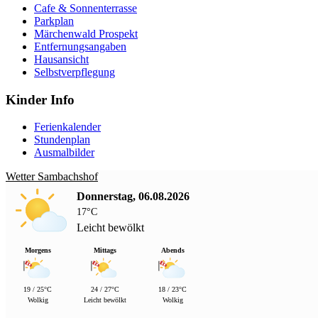
Cafe & Sonnenterrasse
Parkplan
Märchenwald Prospekt
Entfernungsangaben
Hausansicht
Selbstverpflegung
Kinder Info
Ferienkalender
Stundenplan
Ausmalbilder
Wetter Sambachshof
Donnerstag, 06.08.2026
17°C
Leicht bewölkt
Morgens
Mittags
Abends
19 / 25°C
24 / 27°C
18 / 23°C
Wolkig
Leicht bewölkt
Wolkig