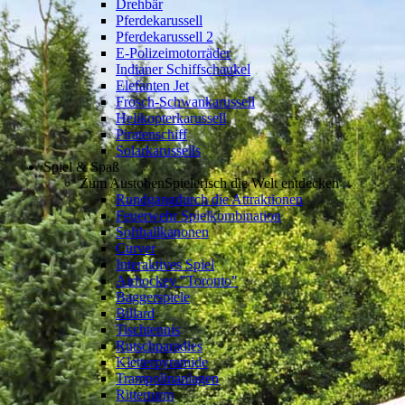
Drehbär
Pferdekarussell
Pferdekarussell 2
E-Polizeimotorräder
Indianer Schiffschaukel
Elefanten Jet
Frosch-Schwankarussell
Helikopterkarussell
Piratenschiff
Solarkarussells
Spiel & Spaß
Zum Austoben
Spielerisch die Welt entdecken
Rundgang
durch die Attraktionen
Feuerwehr Spielkombination
Softballkanonen
Curver
Interaktives Spiel
Airhockey "Toronto"
Baggerspiele
Billard
Tischtennis
Rutschparadies
Kletterpyramide
Trampolinanlagen
Ritterturm