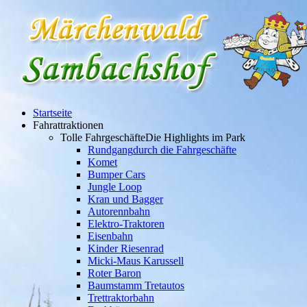
Startseite
Fahrattraktionen
Tolle Fahrgeschäfte
Die Highlights im Park
Rundgang
durch die Fahrgeschäfte
Komet
Bumper Cars
Jungle Loop
Kran und Bagger
Autorennbahn
Elektro-Traktoren
Eisenbahn
Kinder Riesenrad
Micki-Maus Karussell
Roter Baron
Baumstamm Tretautos
Trettraktorbahn