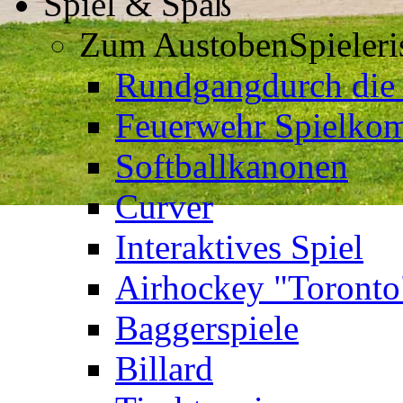
Spiel & Spaß
Zum Austoben
Spieler
Rundgang
durch die
Feuerwehr Spielkom
Softballkanonen
Curver
Interaktives Spiel
Airhockey "Toronto
Baggerspiele
Billard