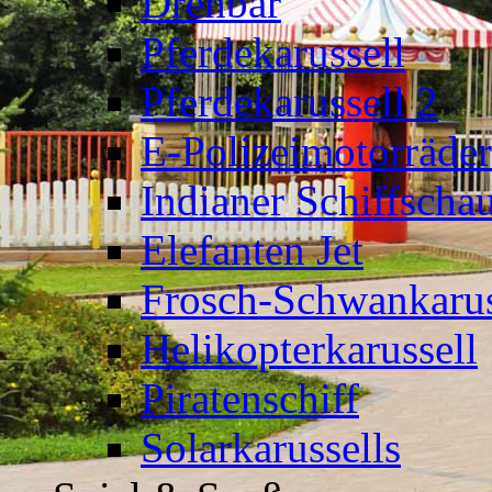
Drehbär
Pferdekarussell
Pferdekarussell 2
E-Polizeimotorräder
Indianer Schiffscha
Elefanten Jet
Frosch-Schwankarus
Helikopterkarussell
Piratenschiff
Solarkarussells