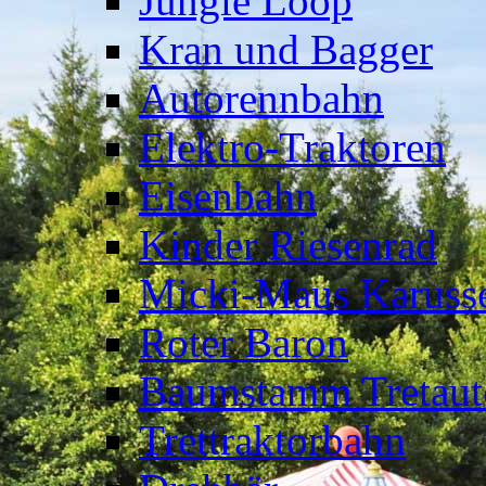
Jungle Loop
Kran und Bagger
Autorennbahn
Elektro-Traktoren
Eisenbahn
Kinder Riesenrad
Micki-Maus Karusse
Roter Baron
Baumstamm Tretaut
Trettraktorbahn