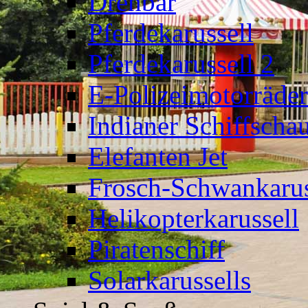
Drehbär
Pferdekarussell
Pferdekarussell 2
E-Polizeimotorräder
Indianer Schiffscha
Elefanten Jet
Frosch-Schwankarus
Helikopterkarussell
Piratenschiff
Solarkarussells