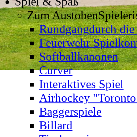
Spiel & Spaß
Zum Austoben
Spieler
Rundgang
durch die
Feuerwehr Spielkom
Softballkanonen
Curver
Interaktives Spiel
Airhockey "Toronto
Baggerspiele
Billard