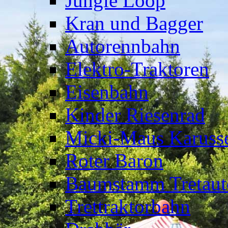
Jungle Loop
Kran und Bagger
Autorennbahn
Elektro-Traktoren
Eisenbahn
Kinder Riesenrad
Micki-Maus Karusse
Roter Baron
Baumstamm Tretaut
Trettraktorbahn