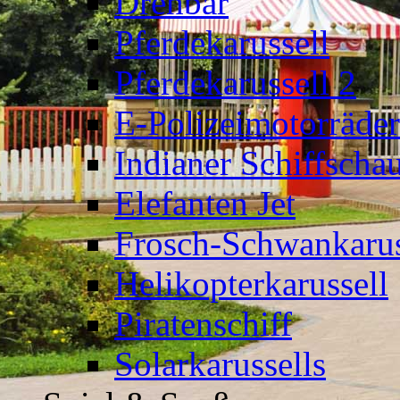
Drehbär
Pferdekarussell
Pferdekarussell 2
E-Polizeimotorräder
Indianer Schiffscha
Elefanten Jet
Frosch-Schwankarus
Helikopterkarussell
Piratenschiff
Solarkarussells