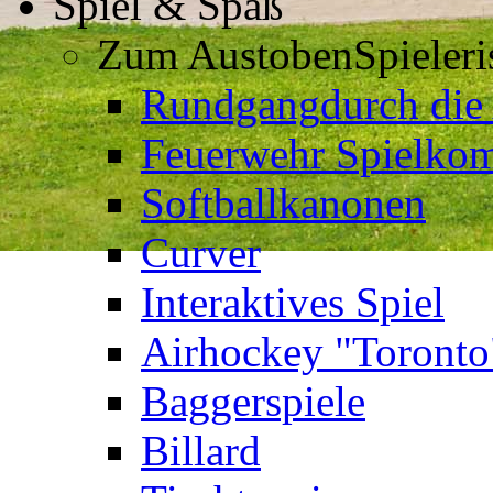
Spiel & Spaß
Zum Austoben
Spieler
Rundgang
durch die
Feuerwehr Spielkom
Softballkanonen
Curver
Interaktives Spiel
Airhockey "Toronto
Baggerspiele
Billard