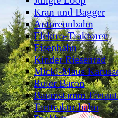
Jungle Loop
Kran und Bagger
Autorennbahn
Elektro-Traktoren
Eisenbahn
Kinder Riesenrad
Micki-Maus Karusse
Roter Baron
Baumstamm Tretaut
Trettraktorbahn