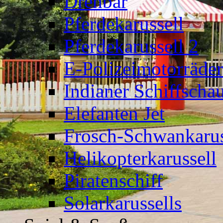
Drehbär
Pferdekarussell
Pferdekarussell 2
E-Polizeimotorräder
Indianer Schiffscha
Elefanten Jet
Frosch-Schwankarus
Helikopterkarussell
Piratenschiff
Solarkarussells