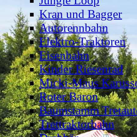
Jungle Loop
Kran und Bagger
Autorennbahn
Elektro-Traktoren
Eisenbahn
Kinder Riesenrad
Micki-Maus Karusse
Roter Baron
Baumstamm Tretaut
Trettraktorbahn