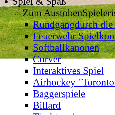
Spiel & Spaß
Zum Austoben
Spieler
Rundgang
durch die
Feuerwehr Spielkom
Softballkanonen
Curver
Interaktives Spiel
Airhockey "Toronto
Baggerspiele
Billard